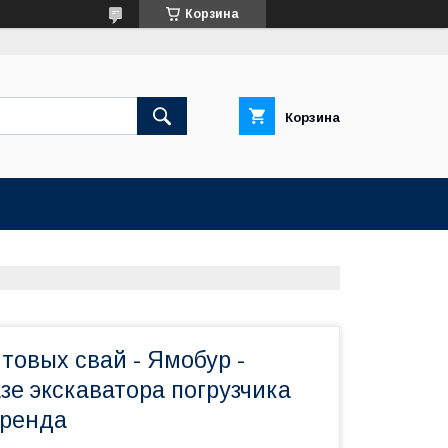
Корзина
Корзина
товых свай - Ямобур -
зе экскаватора погрузчика
Аренда