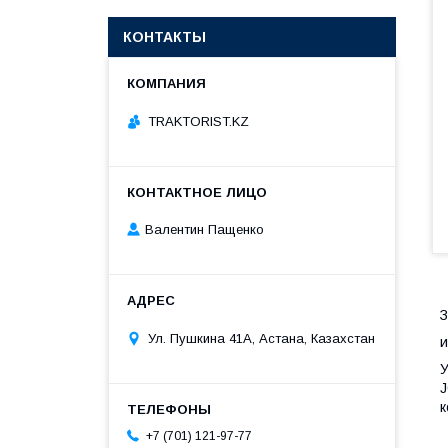
КОНТАКТЫ
TRAKTORIST.KZ
Валентин Пащенко
З
Ул. Пушкина 41А, Астана, Казахстан
и
У
J
к
+7 (701) 121-97-77