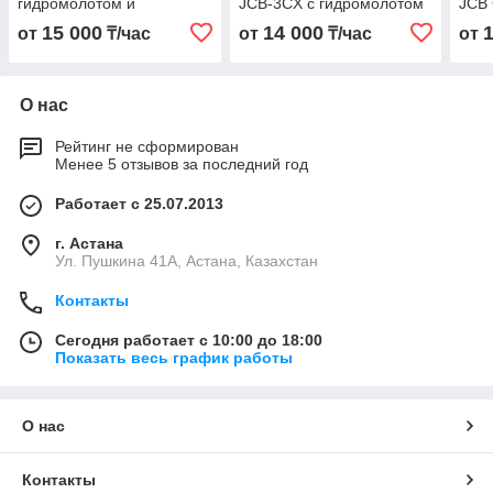
гидромолотом и
JCB-3CX с гидромолотом
JCB
ямобуром
и ямобуром
15 000
14 000
от
₸/час
от
₸/час
от
О нас
Рейтинг не сформирован
Менее 5 отзывов за последний год
Работает с 25.07.2013
г. Астана
Ул. Пушкина 41А, Астана, Казахстан
Контакты
Сегодня работает с 10:00 до 18:00
Показать весь график работы
О нас
Контакты