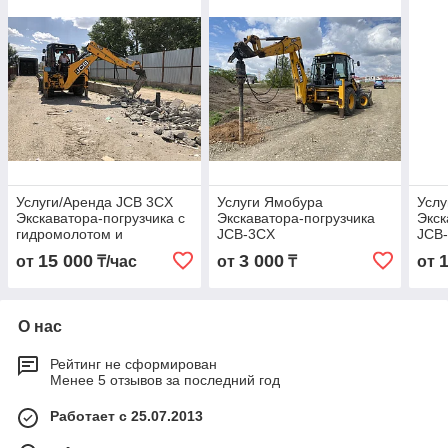
Услуги/Аренда JCB 3CX
Услуги Ямобура
Услу
Экскаватора-погрузчика с
Экскаватора-погрузчика
Экск
гидромолотом и
JCB-3CX
JCB-
ямобуром
и я
15 000
3 000
от
₸/час
от
₸
от
О нас
Рейтинг не сформирован
Менее 5 отзывов за последний год
Работает с 25.07.2013